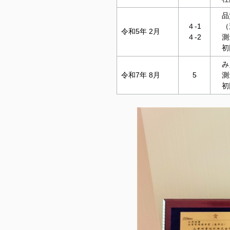
品
４-1
（適
令和5年 2月
４-2
測
初回
みえ
令和7年 8月
5
測量
初回