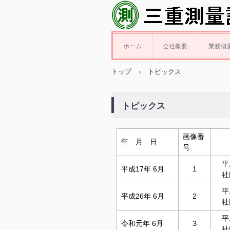
ホーム
会社概要
業務概
トップ
›
トピックス
トピックス
画像番
年 月 日
号
平成
平成17年 6月
1
社団
平成
平成26年 6月
2
社団
平成
令和元年 6月
３
社団